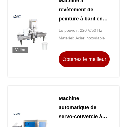
Machine à
revêtement de
peinture à baril en
acier inoxydable à
Le pouvoir: 220 V/50 Hz
grande vitesse 220V
Matériel: Acier inoxydable
/ 50Hz
Vidéo
Obtenez le meilleur
prix
Machine
automatique de
servo-couvercle à
grande vitesse pour