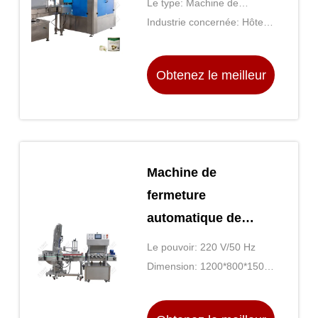
Le type: Machine de
les boîtes en fer
couverture
Industrie concernée: Hôtels,
blanc
magasins de vêtements,
magasins de matériaux de
Obtenez le meilleur
construction, usine de
fabrication, ateliers
prix
Machine de
fermeture
automatique de
bouteille à vapeur
Le pouvoir: 220 V/50 Hz
Dimension: 1200*800*1500
mm