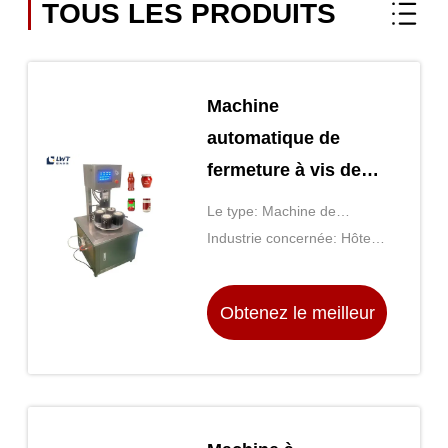
TOUS LES PRODUITS
Machine
automatique de
fermeture à vis de
bouteille de verre à
Le type: Machine de
vide
couverture
Industrie concernée: Hôtels,
magasins de vêtements,
magasins de matériaux de
Obtenez le meilleur
construction, usine de
fabrication, ateliers
prix