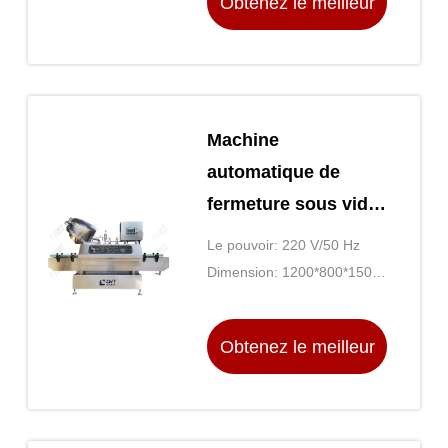
Obtenez le meilleur
prix
Machine
automatique de
fermeture sous vide
de bouteille de verre
Le pouvoir: 220 V/50 Hz
pour pulvérisation
Dimension: 1200*800*1500
de vapeur d'eau
mm
Obtenez le meilleur
prix