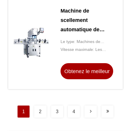
Machine de
scellement
automatique de
boîte de conserve
Le type: Machines de
sur commande
scellement
Vitesse maximale: Les
professionnelle
mesures suivantes doivent
être prises: 5m/min,
Obtenez le meilleur
75pcs/min, 18m/min,
100pcs/min, 6m/min,
prix
25pcs/min
1
2
3
4