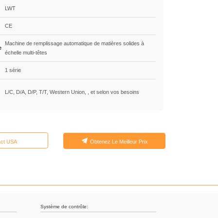
LWT
CE
Machine de remplissage automatique de matières solides à
e
échelle multi-têtes
1 série
L/C, D/A, D/P, T/T, Western Union, , et selon vos besoins
act USA
Obtenez Le Meilleur Prix
Système de contrôle: