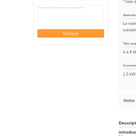
³ /min 
dimensio
Le nomb
suivant
Envoyez
Tête remp
4 à 8 t
Consommat
1.5 kW
Mettre
Descript
introduc