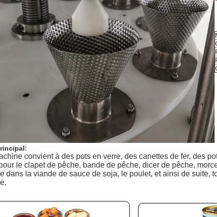
rincipal:
chine convient à des pots en verre, des canettes de fer, des po
 pour le clapet de pêche, bande de pêche, dicer de pêche, morceau 
 dans la viande de sauce de soja, le poulet, et ainsi de suite, 
e.