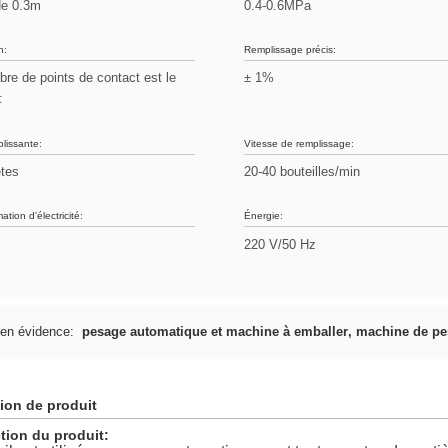
de 0.3m
0.4-0.6MPa
n:
Remplissage précis:
re de points de contact est le
± 1%
:
lissante:
Vitesse de remplissage:
êtes
20-40 bouteilles/min
ion d'électricité:
Énergie:
220 V/50 Hz
 en évidence:
pesage automatique et machine à emballer
,
machine de pe
ion de produit
tion du produit: