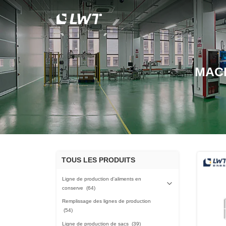
MAC
TOUS LES PRODUITS
Ligne de production d'aliments en
conserve
(64)
Remplissage des lignes de production
(54)
Ligne de production de sacs
(39)