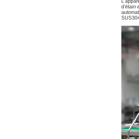
L'appare
d'étain 
automat
SUS304,U