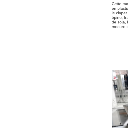
Cette mac
en plasti
le clape
épine, fr
de soja, 
mesure e