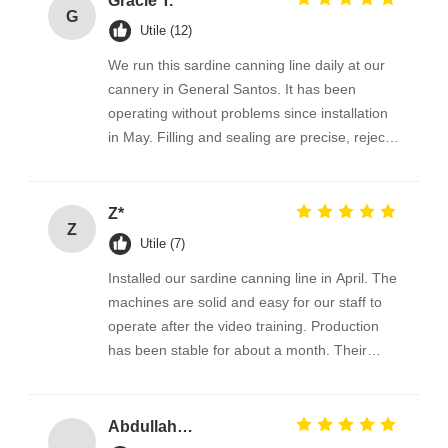
Gracie T.
G
Utile (12)
We run this sardine canning line daily at our
cannery in General Santos. It has been
operating without problems since installation
in May. Filling and sealing are precise, rejects
are rare, and cleaning between batches takes
about 20 minutes. The operation videos made
training easy. Their support responds the
Z*
Z
same day every time we contact them. Very
Utile (7)
satisfied with the machine and the service.
Installed our sardine canning line in April. The
machines are solid and easy for our staff to
operate after the video training. Production
has been stable for about a month. Their
team answers quickly when we ask. Good
value.
Abdullahi O.