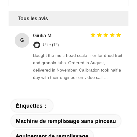
Tous les avis
Giulia M. Rossi
G
Utile (12)
Bought the multi-head scale filler for dried fruit
and granola tubs. Ordered in August,
delivered in November. Calibration took half a
day with their engineer on video call.
Accuracy is very good, giveaway dropped a
lot. Running daily for a month with no
downtime.
Étiquettes：
Machine de remplissage sans pinceau
équipement de remplissage