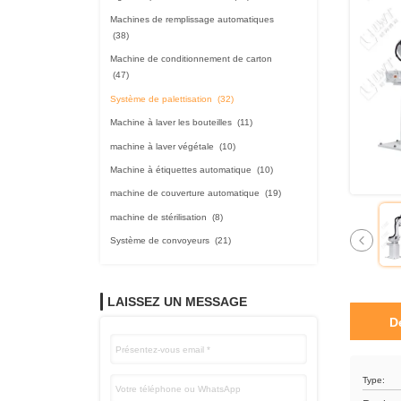
Machines de remplissage automatiques
(38)
Machine de conditionnement de carton
(47)
Système de palettisation
(32)
Machine à laver les bouteilles
(11)
machine à laver végétale
(10)
Machine à étiquettes automatique
(10)
machine de couverture automatique
(19)
machine de stérilisation
(8)
Système de convoyeurs
(21)
LAISSEZ UN MESSAGE
D
Type: