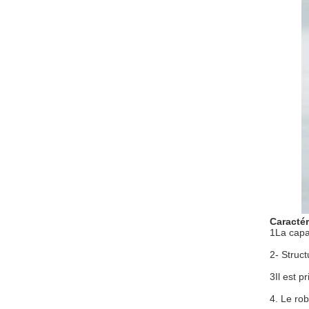
Caractér
1La capa
2- Struct
3Il est p
4. Le rob