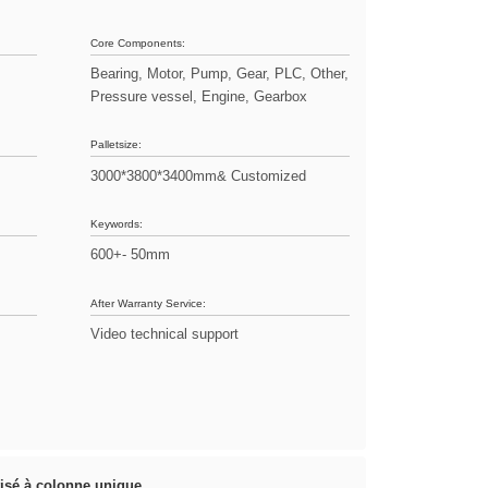
Core Components:
Bearing, Motor, Pump, Gear, PLC, Other,
Pressure vessel, Engine, Gearbox
Palletsize:
3000*3800*3400mm& Customized
Keywords:
600+- 50mm
After Warranty Service:
Video technical support
tisé à colonne unique