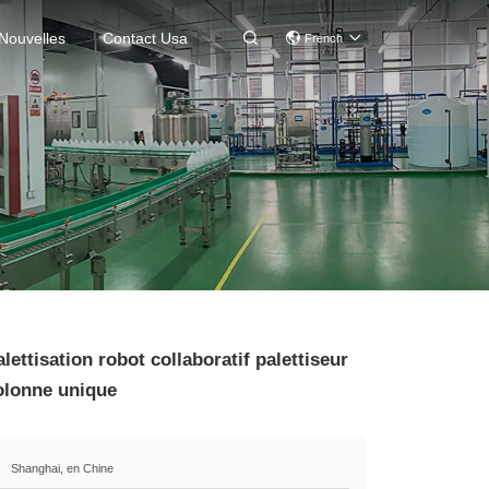
Nouvelles
Contact Usa

French
ettisation robot collaboratif palettiseur
olonne unique
Shanghai, en Chine