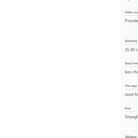
Video ou
Provid
Stacking
15-30 c
Stack hei
less t
The way:
used fo
Port:
Shangh
Mettre