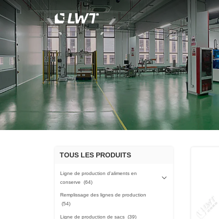
TOUS LES PRODUITS
Ligne de production d'aliments en
conserve
(64)
Remplissage des lignes de production
(54)
Ligne de production de sacs
(39)