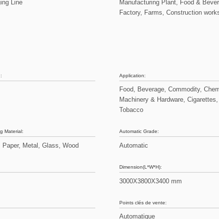
ing Line
Manufacturing Plant, Food & Beve
Factory, Farms, Construction work
:
Application:
Food, Beverage, Commodity, Chem
Machinery & Hardware, Cigarettes,
Tobacco
g Material:
Automatic Grade:
, Paper, Metal, Glass, Wood
Automatic
Dimension(L*W*H):
3000X3800X3400 mm
:
Points clés de vente:
s
Automatique