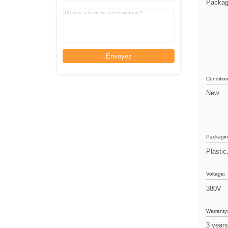
Packag
Envoyez
Condition
New
Packagin
Plastic
Voltage:
380V
Warranty
3 year