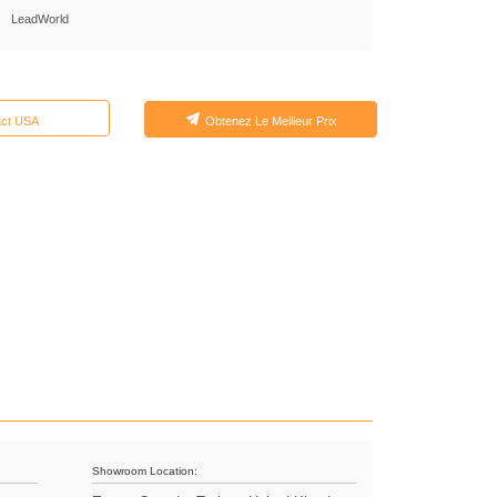
LeadWorld
act USA
Obtenez Le Meilleur Prix
Showroom Location: