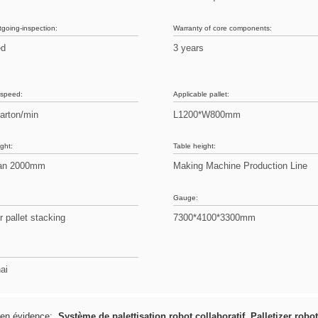
tgoing-inspection:
Warranty of core components:
ed
3 years
 speed:
Applicable pallet:
arton/min
L1200*W800mm
ght:
Table height:
han 2000mm
Making Machine Production Line
Gauge:
r pallet stacking
7300*4100*3300mm
ai
 en évidence:
Système de palettisation robot collaboratif
,
Palletizer robo